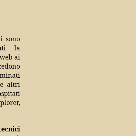
ui sono
nti la
 web ai
ccedono
iminati
e altri
spitati
plorer,
ecnici