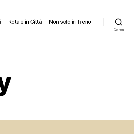
i
Rotaie in Città
Non solo in Treno
Cerca
y