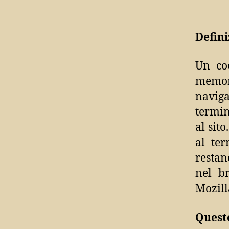
Defini
Un coo
memor
naviga
termin
al sit
al ter
restan
nel br
Mozill
Quest