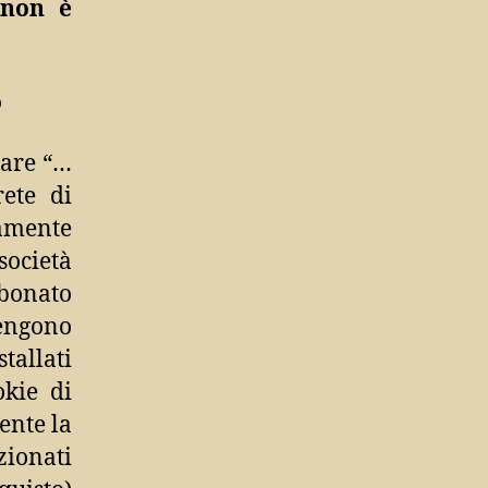
 non è
o
tuare “…
ete di
tamente
ocietà
bbonato
vengono
tallati
okie di
ente la
zionati