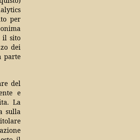
cquisto)
alytics
ito per
anonima
il sito
zzo dei
a parte
are del
mente e
ita. La
a sulla
itolare
llazione