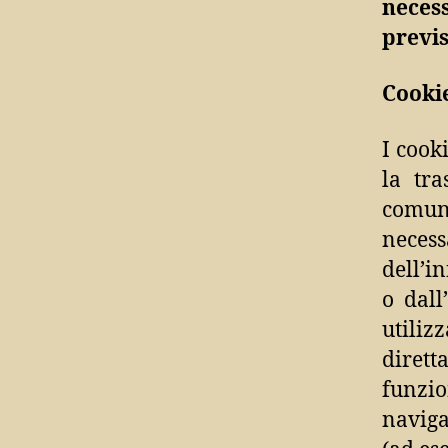
neces
previs
Cookie
I cooki
la tr
comuni
neces
dell’i
o dall
utiliz
dirett
funzio
naviga