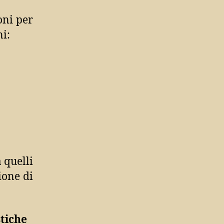
oni per
ni:
 quelli
ione di
stiche