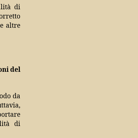
lità di
orretto
e altre
oni del
modo da
tavia,
ortare
lità di