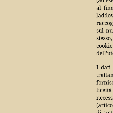
(ad ese
al fin
laddov
raccog
sul nu
stesso
cookie
dell’ut
I dati
tratta
fornis
liceit
necess
(artico