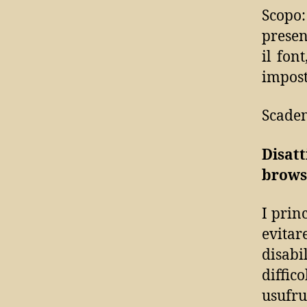
Scopo:
presen
il fon
impost
Scaden
Disatt
brows
I prin
evita
disab
diffic
usufru