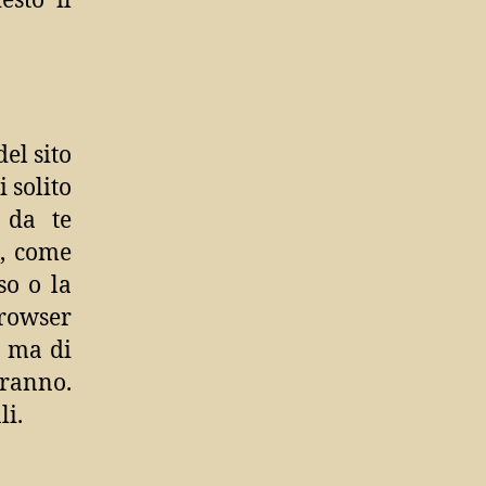
esto il
el sito
i solito
 da te
i, come
so o la
browser
, ma di
ranno.
li.