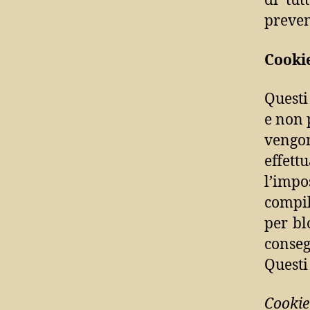
di tut
preven
Cooki
Questi
e non p
vengo
effett
l’impo
compil
per bl
conse
Questi
Cooki