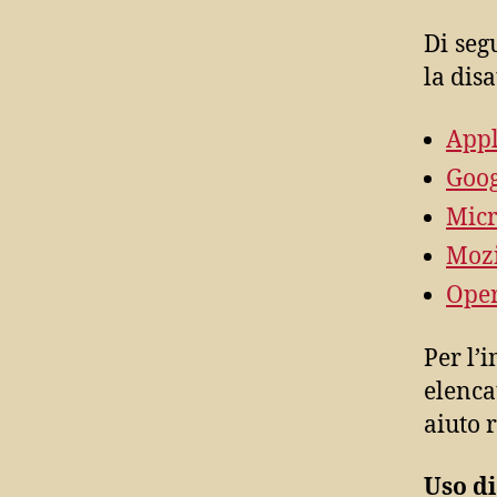
Di seg
la dis
Appl
Goo
Micr
Mozi
Ope
Per l’
elenca
aiuto 
Uso di