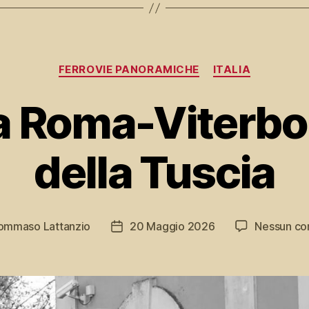
Categorie
FERROVIE PANORAMICHE
ITALIA
a Roma-Viterbo, 
della Tuscia
ommaso Lattanzio
20 Maggio 2026
Nessun c
Data
o
dell'articolo