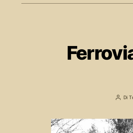
Ferrovi
Di
T
Autore
articol