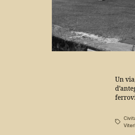
Un via
d’ante
ferrov
Civit
Tag
Vite