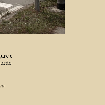
gure e
bordo
valli