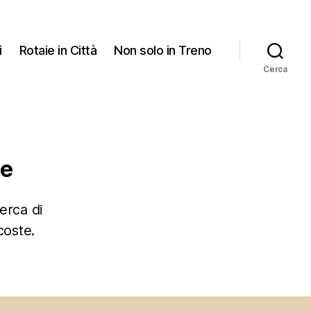
i
Rotaie in Città
Non solo in Treno
Cerca
he
cerca di
coste.