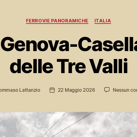
Categorie
FERROVIE PANORAMICHE
ITALIA
 Genova-Casella,
delle Tre Valli
ommaso Lattanzio
22 Maggio 2026
Nessun c
e
Data
o
dell'articolo