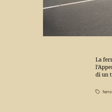
La fer
l’Appe
di un 
ferro
Tag