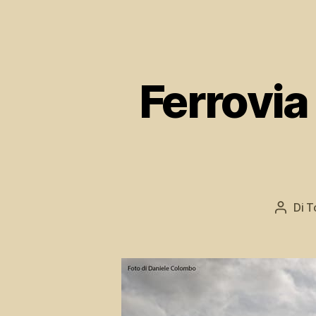
Ferrovia
Di
T
Autor
articol