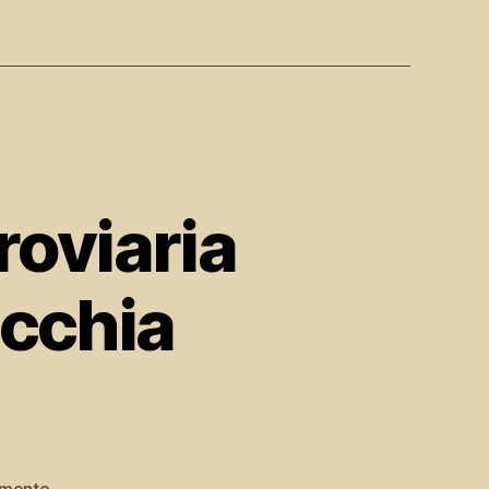
roviaria
acchia
su