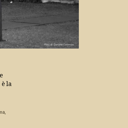
ie
 è la
ma
,