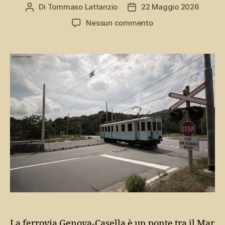
Di
Tommaso Lattanzio
22 Maggio 2026
Autore
Data
articolo
dell'articolo
su
Nessun commento
Ferrovia
Genova-
Casella,
il
treno
delle
Tre
Valli
La ferrovia Genova-Casella è un ponte tra il Mar