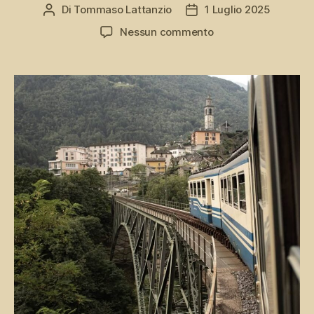
Di
Tommaso Lattanzio
1 Luglio 2025
Autore
Data
articolo
dell'articolo
su
Nessun commento
Ferrovia
Vigezzina,
tra
storia
e
fede
del
Verbano
e
dell’Ossola