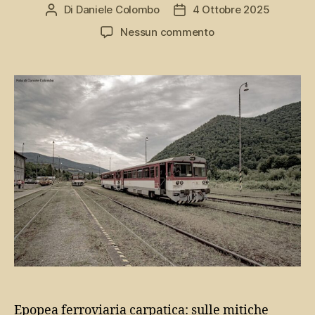
Di
Daniele Colombo
4 Ottobre 2025
Autore
Data
articolo
dell'articolo
su
Nessun commento
ZSSK
812,
epopoea
ferroviaria
carpatica
nella
Slovacchia
centrale
Epopea ferroviaria carpatica: sulle mitiche