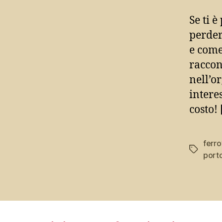
Se ti è
perder
e come
raccon
nell’o
intere
costo!
ferro
Tag
port