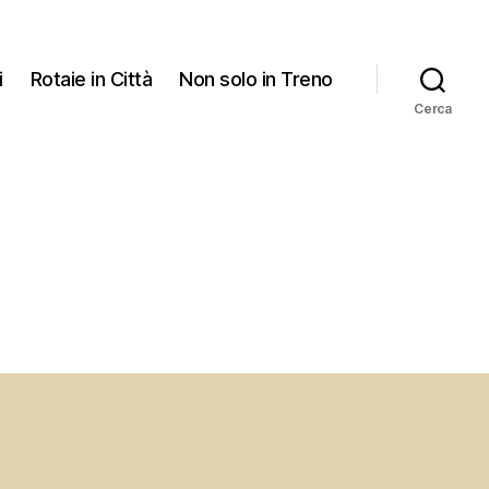
i
Rotaie in Città
Non solo in Treno
Cerca