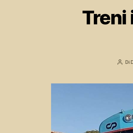
Treni 
Di
Autor
artico