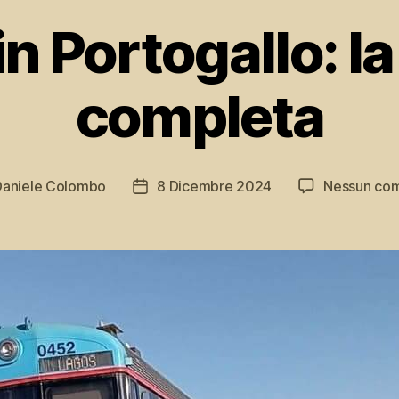
in Portogallo: l
completa
Daniele Colombo
8 Dicembre 2024
Nessun co
e
Data
lo
dell'articolo