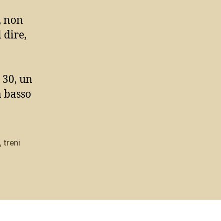
i, non
 dire,
 30, un
a basso
,
treni