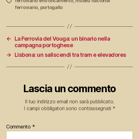
ferroviario entroncamento
,
museu nacional
Tag
ferroviario
,
portogallo
←
La Ferrovia del Vouga: un binario nella
campagna portoghese
→
Lisbona: un saliscendi tra tram e elevadores
Lascia un commento
Il tuo indirizzo email non sarà pubblicato.
I campi obbligatori sono contrassegnati
*
Commento
*