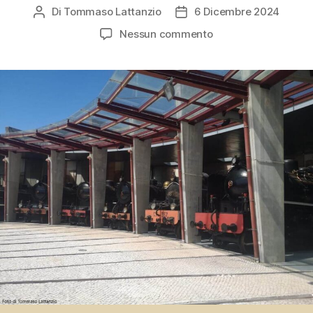
Di
Tommaso Lattanzio
6 Dicembre 2024
Autore
Data
articolo
dell'articolo
su
Nessun commento
Museo
Ferroviario
di
Entroncamento,
Portogallo