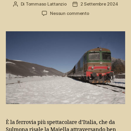
Di
Tommaso Lattanzio
2 Settembre 2024
Autore
Data
articolo
dell'articolo
su
Nessun commento
Transiberiana
d’Italia,
la
Ferrovia
dei
Parchi
d’Abruzzo
È la ferrovia più spettacolare d’Italia, che da
Sulmona risale la Maiella attraversando ben