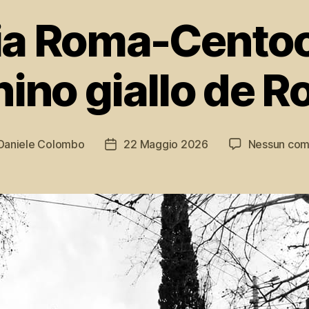
ia Roma-Centoce
nino giallo de 
Daniele Colombo
22 Maggio 2026
Nessun co
re
Data
olo
dell'articolo