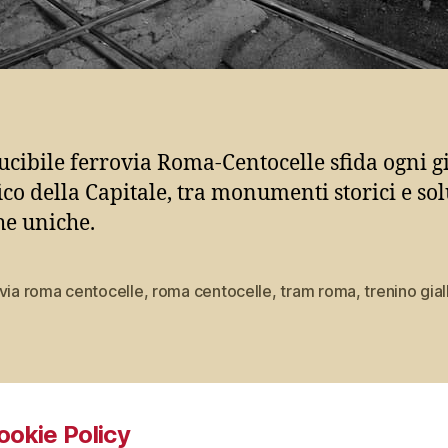
ducibile ferrovia Roma-Centocelle sfida ogni 
fico della Capitale, tra monumenti storici e so
he uniche.
via roma centocelle
,
roma centocelle
,
tram roma
,
trenino gial
ookie Policy