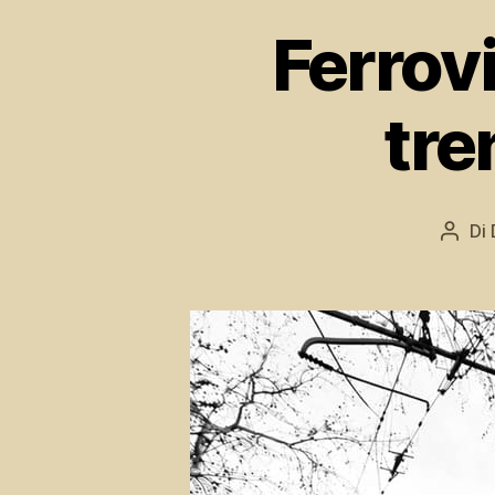
Ferrov
tre
Di
Auto
artic