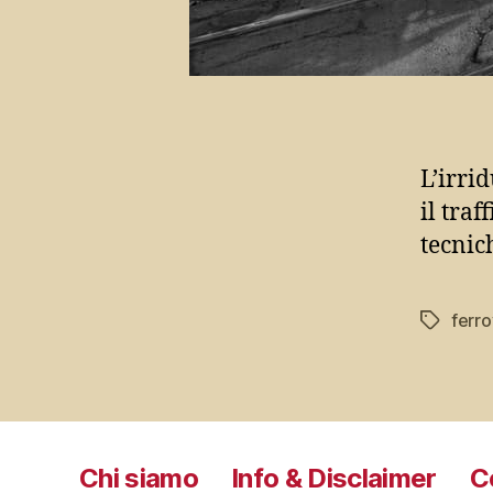
L’irri
il traf
tecnic
ferro
Tag
Chi siamo
Info & Disclaimer
C