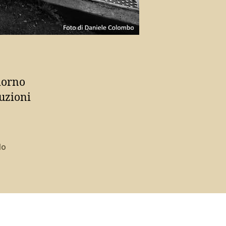
giorno
luzioni
lo