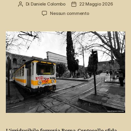
Di
Daniele Colombo
22 Maggio 2026
Autore
Data
articolo
dell'articolo
su
Nessun commento
Ferrovia
Roma-
Centocelle,
er
trenino
giallo
de
Roma