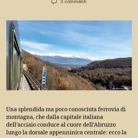
su
3 commenti
Terni
–
Rieti
–
L’Aquila:
ai
piedi
del
Gran
Sasso
Una splendida ma poco conosciuta ferrovia di
montagna, che dalla capitale italiana
dell’acciaio conduce al cuore dell’Abruzzo
lungo la dorsale appenninica centrale: ecco la