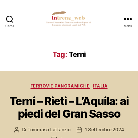
Cerca
Menu
Intreno_web
Tag:
Terni
Categorie
FERROVIE PANORAMICHE
ITALIA
Terni – Rieti – L’Aquila: ai
piedi del Gran Sasso
Di
Tommaso Lattanzio
1 Settembre 2024
Autore
Data
articolo
dell'articolo