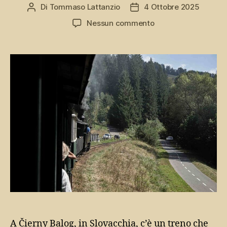
Di
Tommaso Lattanzio
4 Ottobre 2025
Autore
Data
articolo
dell'articolo
su
Nessun commento
Il
treno
che
va
allo
stadio:
Čierny
Balog
e
la
sua
ferrovia
forestale
A Čierny Balog, in Slovacchia, c’è un treno che