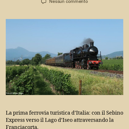
su
Nessun commento
Sebino
Express,
il
treno
storico
del
Lago
d’Iseo
La prima ferrovia turistica d’Italia: con il Sebino
Express verso il Lago d’Iseo attraversando la
Franciacorta.