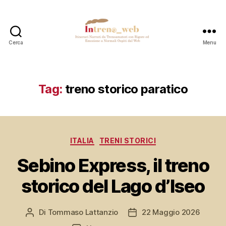
Cerca
Menu
Intreno_web
Tag:
treno storico paratico
Categorie
ITALIA
TRENI STORICI
Sebino Express, il treno
storico del Lago d’Iseo
Di
Tommaso Lattanzio
22 Maggio 2026
Autore
Data
articolo
dell'articolo