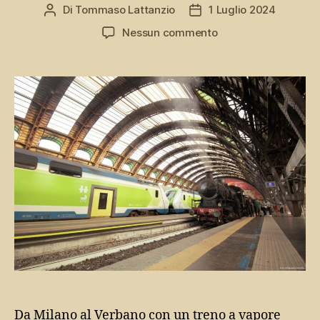
Di
Tommaso Lattanzio
1 Luglio 2024
Autore
Data
articolo
dell'articolo
su
Nessun commento
Laveno
Express:
a
vapore
sul
Lago
Maggiore
Da Milano al Verbano con un treno a vapore