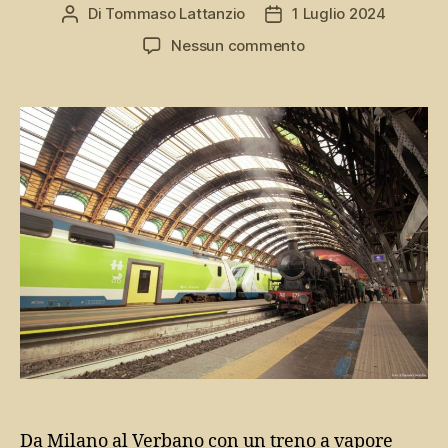
Di
Tommaso Lattanzio
1 Luglio 2024
Autore
Data
articolo
dell'articolo
su
Nessun commento
Laveno
Express:
a
vapore
sul
Lago
Maggiore
Da Milano al Verbano con un treno a vapore