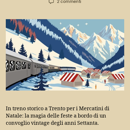
su
2 commenti
In
treno
storico
a
Trento
per
i
Mercatini
di
Natale
In treno storico a Trento per i Mercatini di
Natale: la magia delle feste a bordo di un
convoglio vintage degli anni Settanta.