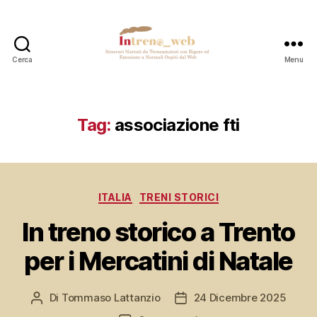
Cerca
Menu
Intreno_web
Tag:
associazione fti
Categorie
ITALIA
TRENI STORICI
In treno storico a Trento
per i Mercatini di Natale
Di
Tommaso Lattanzio
24 Dicembre 2025
Autore
Data
articolo
dell'articolo