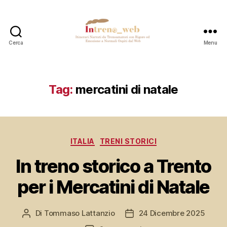
Cerca
Menu
Intreno_web
Tag:
mercatini di natale
Categorie
ITALIA
TRENI STORICI
In treno storico a Trento
per i Mercatini di Natale
Di
Tommaso Lattanzio
24 Dicembre 2025
Autore
Data
articolo
dell'articolo