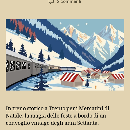
su
2 commenti
In
treno
storico
a
Trento
per
i
Mercatini
di
Natale
In treno storico a Trento per i Mercatini di
Natale: la magia delle feste a bordo di un
convoglio vintage degli anni Settanta.