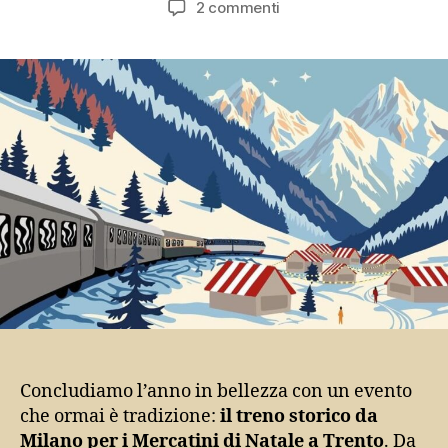
su
2 commenti
In
treno
storico
a
Trento
per
i
Mercatini
di
Natale
Concludiamo l’anno in bellezza con un evento
che ormai è tradizione:
il treno storico da
Milano per i Mercatini di Natale a Trento
. Da