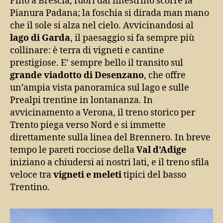
Fino a Brescia, fuori dal finestrino scorre la
Pianura Padana; la foschia si dirada man mano
che il sole si alza nel cielo. Avvicinandosi al
lago di Garda
, il paesaggio si fa sempre più
collinare: è terra di vigneti e cantine
prestigiose. E’ sempre bello il transito sul
grande viadotto di Desenzano
, che offre
un’ampia vista panoramica sul lago e sulle
Prealpi trentine in lontananza. In
avvicinamento a Verona, il treno storico per
Trento piega verso Nord e si immette
direttamente sulla linea del Brennero. In breve
tempo le pareti rocciose della
Val d’Adige
iniziano a chiudersi ai nostri lati, e il treno sfila
veloce tra
vigneti e meleti
tipici del basso
Trentino.