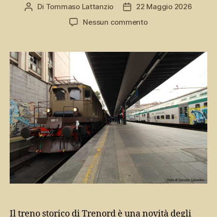
Di
Tommaso Lattanzio
22 Maggio 2026
Autore
Data
articolo
dell'articolo
su
Nessun commento
Treno
storico
di
Trenord,
sui
binari
della
Lombardia
di
un
tempo
Il treno storico di Trenord è una novità degli