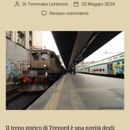
Di
Tommaso Lattanzio
22 Maggio 2026
Autore
Data
articolo
dell'articolo
su
Nessun commento
Treno
storico
di
Trenord,
sui
binari
della
Lombardia
di
un
tempo
Il treno storico di Trenord è una novità degli