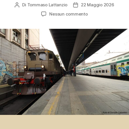
Di
Tommaso Lattanzio
22 Maggio 2026
Autore
Data
articolo
dell'articolo
su
Nessun commento
Treno
storico
di
Trenord,
sui
binari
della
Lombardia
di
un
tempo